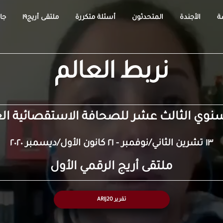
ة
الأجندة
المتحدثون
أسئلة متكررة
ملتقى أريج١٩
جائ
نربط العالم
نوي الثالث عشر للصحافة الاستقصائية العربية 
١٣ تشرين الثاني/نوفمبر - ٢١ كانون الأول/ديسمبر ٢٠٢٠
ملتقى أريج الرقمي الأول
تقرير ARIJ20