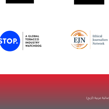
ية عربية (أريج)