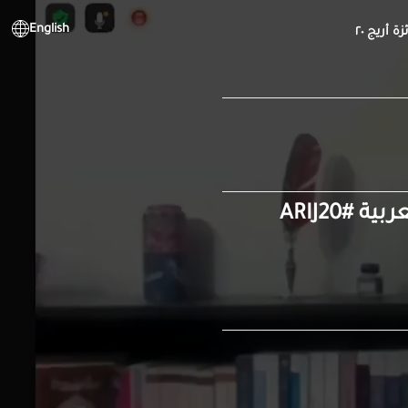
English
زة أريج ٢٠
#ARIJ20