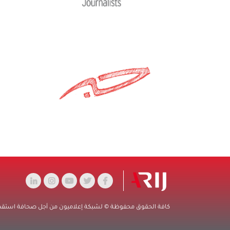
كافة الحقوق محفوظة © لشبكة إعلاميون من أجل صحافة استقصائ